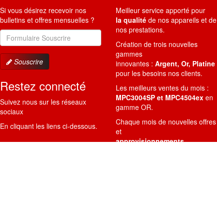
Si vous désirez recevoir nos
Meilleur service apporté pour
bulletins et offres mensuelles ?
la qualité
de nos appareils et de
nos prestations.
Adresse
Email
Création de trois nouvelles
gammes
Souscrire
innovantes :
Argent, Or, Platine
pour les besoins nos clients.
Restez connecté
Les meilleurs ventes du mois :
MPC3004SP et MPC4504ex
en
Suivez nous sur les réseaux
gamme OR.
sociaux
Chaque mois de nouvelles offres
En cliquant les liens ci-dessous.
et
approvisionnements
disponibles.
Liens utiles
Contacts
Cela peut vous être utile
A7 OFFICE COPIES Ltd.
pour votre information.
163 Passage Henri Malartre
ZI-Lyon nord-RhÔne-Alpes